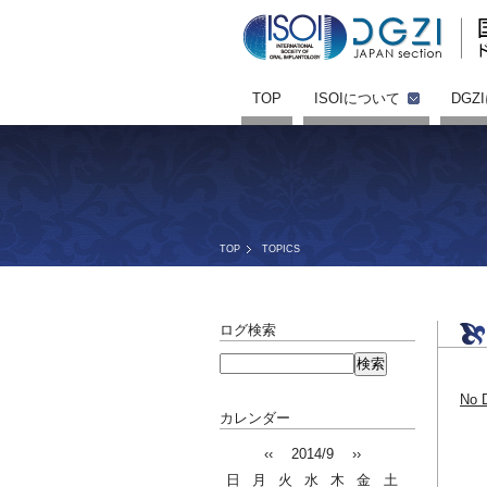
TOP
ISOIについて
DGZ
TOP
TOPICS
ログ検索
No 
カレンダー
‹‹
2014/9
››
日
月
火
水
木
金
土